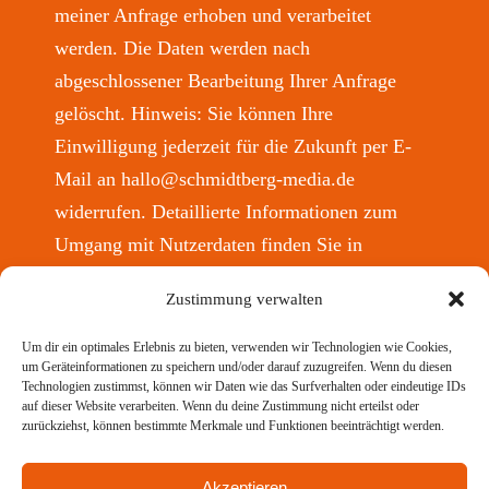
meiner Anfrage erhoben und verarbeitet
werden. Die Daten werden nach
abgeschlossener Bearbeitung Ihrer Anfrage
gelöscht. Hinweis: Sie können Ihre
Einwilligung jederzeit für die Zukunft per E-
Mail an
hallo@schmidtberg-media.de
widerrufen. Detaillierte Informationen zum
Umgang mit Nutzerdaten finden Sie in
unserer
Datenschutzerklärung
.
Zustimmung verwalten
Um dir ein optimales Erlebnis zu bieten, verwenden wir Technologien wie Cookies,
um Geräteinformationen zu speichern und/oder darauf zuzugreifen. Wenn du diesen
Technologien zustimmst, können wir Daten wie das Surfverhalten oder eindeutige IDs
auf dieser Website verarbeiten. Wenn du deine Zustimmung nicht erteilst oder
zurückziehst, können bestimmte Merkmale und Funktionen beeinträchtigt werden.
Akzeptieren